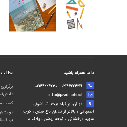
با ما همراه باشید
مطالب 
02144224219 - 02144224230
برگزاری
دانش‌آم
info@javid.school
کسب مقا
تهران، بزرگراه آیت الله اشرفی
اصفهانی ، بالاتر از تقاطع باغ فیض ، کوچه
درخشش ا
شهید درخشانی ، کوچه روشن ، پلاک 8
بین‌المل