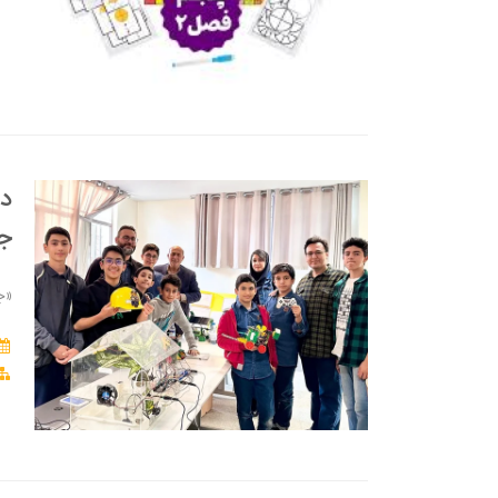
در
جش
«ج