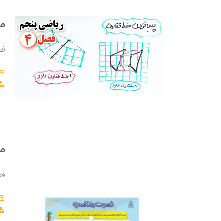
مف
فص
مف
فص