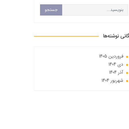
جستجو
گانی نوشته‌ها
فروردین 1405
دی 1404
آذر 1404
شهریور 1404