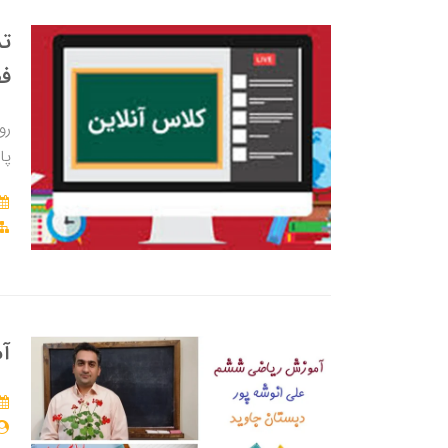
تد
ف
رو
پا
آم