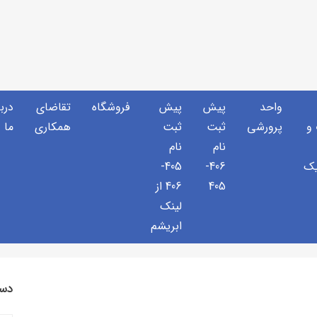
واحد
پیش
پیش
فروشگاه
تقاضای
دربا
و
پرورشی
ثبت
ثبت
همکاری
ما
نام
نام
یک
406-
405-
405
406 از
لینک
ابریشم
دست