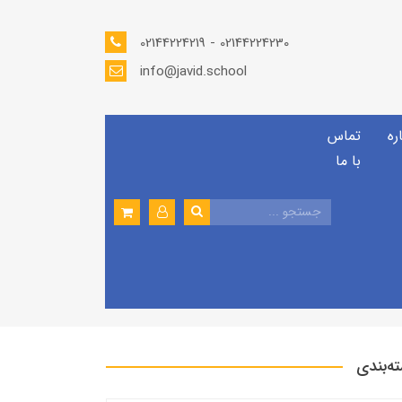
02144224219 - 02144224230
info@javid.school
ره
تماس
با ما
ه‌بندی