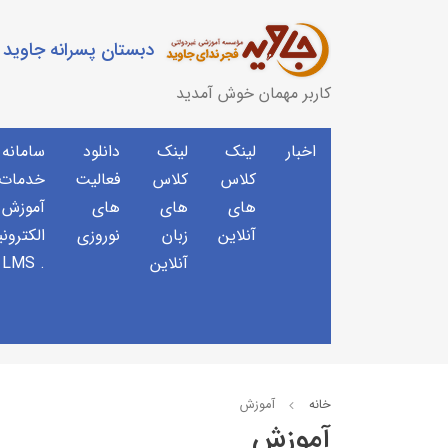
دبستان پسرانه جاوید
کاربر مهمان خوش آمدید
اخبار
لینک
لینک
دانلود
سامانه
کلاس
کلاس
فعالیت
خدمات 
های
های
های
آموزش
آنلاین
زبان
نوروزی
الکترون
آنلاین
. LMS
خانه
آموزش
آموزش