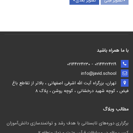
تصویر قبلی
تصویر بعدی
با ما همراه باشید
02144224219 - 02144224230
info@javid.school
تهران، بزرگراه آیت الله اشرفی اصفهانی ، بالاتر از تقاطع باغ
فیض ، کوچه شهید درخشانی ، کوچه روشن ، پلاک 8
مطالب وبلاگ
برگزاری دوره‌های تابستانی با هدف رشد و توانمندسازی دانش‌آموزان
کسب مقام در مسابقات قرآن، عترت و نماز منطقه ۲