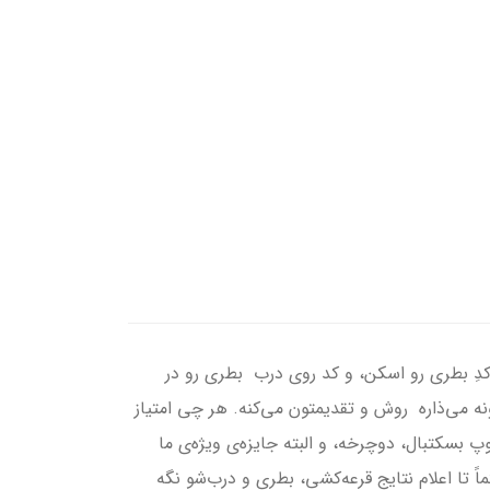
 خوش!!!شما می‌تونید خیلی راحت توی مسابقه‌ی بزرگ کیدونه شرکت و تمام جایزه‌ها رو درو کنید.چجور؟!کافیه که QR کدِ بطری رو اسکن، و کد روی درب بطری رو در
هر بطری ۱۰ امتیاز می‌گیرید و اگه امتیازهای شما به ۱۰۰ برسه، ۲۰ امتیاز هم کیدونه می‌ذاره روش و تقدیمتون می‌کنه. هر چی امتیاز
بسکتبال، دوچرخه‌، و البته جایزه‌ی ویژه‌ی ما
 خیلی مهم!حتماً تا اعلام نتایج قرعه‌کشی، بطری و درب‌شو نگه