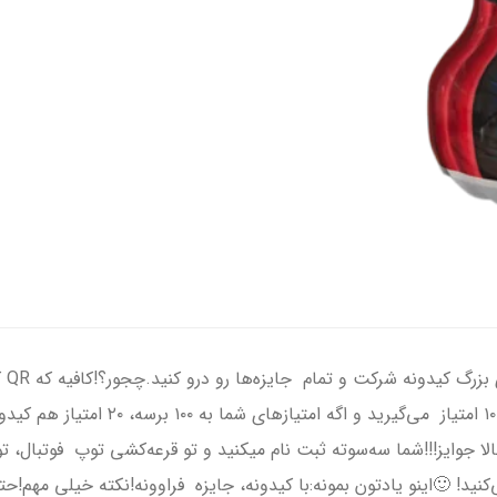
خبر
سایت کیدونه ثبت کنید. اینطوری با خرید 
جوایز!!!شما سه‌سوته ثبت نام میکنید و تو قرعه‌کشی توپ فوتبال، توپ 
ه PS5 (Playstation 5) شرکت می‌کنید! 🙂اینو یادتون بمونه:با کیدونه، جایزه فراوونه!نکته