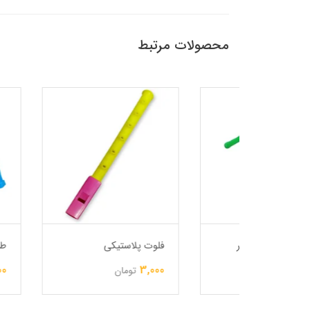
محصولات مرتبط
ه دار
فلوت پلاستیکی
طناب ساده
5,000
3,000
تومان
تومان