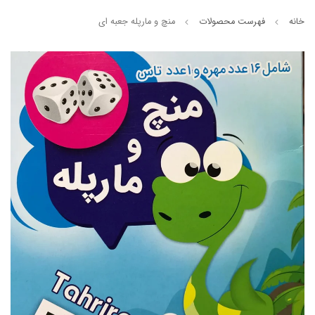
خانه
فهرست محصولات
منچ و مارپله جعبه ای