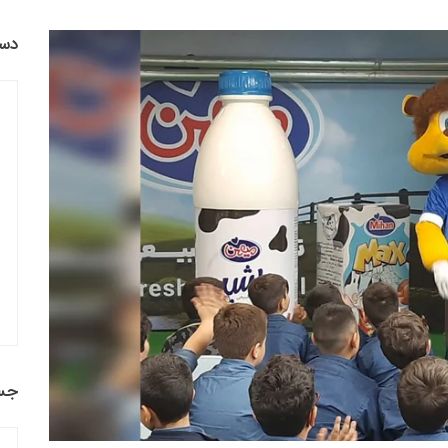
دست
جس