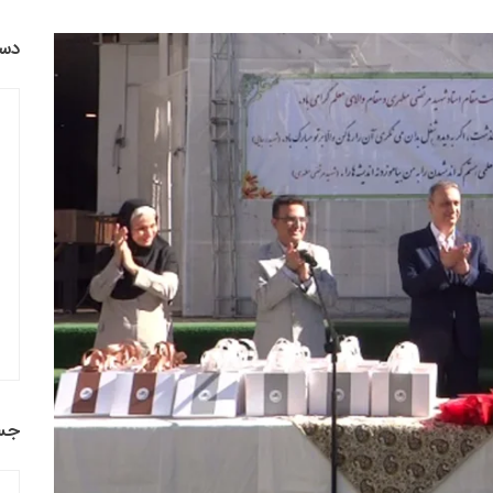
دست
جس