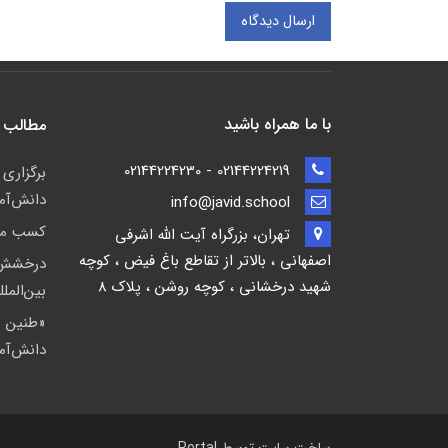
ارسال دیدگاه
با ما همراه باشید
مطالب 
02144224219 - 02144224230
برگزاری
دانش‌آم
info@javid.school
کسب مقا
تهران، بزرگراه آیت الله اشرفی
اصفهانی ، بالاتر از تقاطع باغ فیض ، کوچه
درخشش ا
شهید درخشانی ، کوچه روشن ، پلاک 8
بین‌المل
«طنین ن
دانش‌آمو