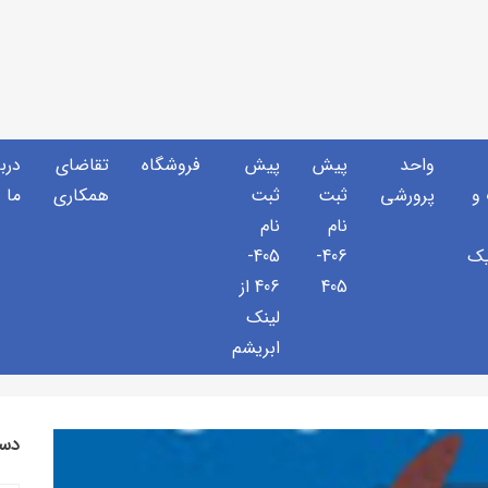
واحد
پیش
پیش
فروشگاه
تقاضای
دربا
و
پرورشی
ثبت
ثبت
همکاری
ما
نام
نام
یک
406-
405-
405
406 از
لینک
ابریشم
دست