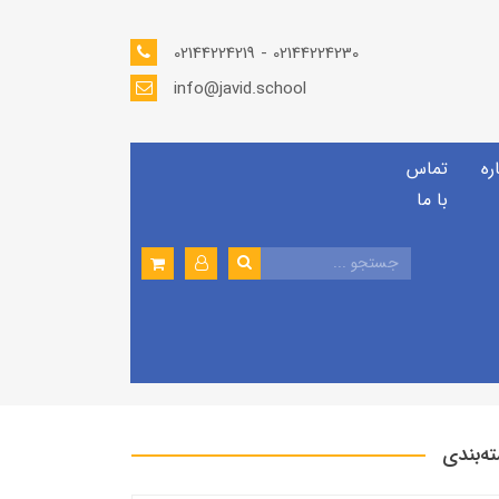
02144224219 - 02144224230
info@javid.school
ره
تماس
با ما
ه‌بندی