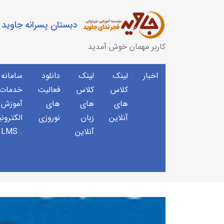
دبستان پسرانه جاوید
کاربر مهمان خوش آمدید
اخبار
لینک
لینک
دانلود
سامانه
کلاس
کلاس
فعالیت
خدمات 
های
های
های
آموزش
آنلاین
زبان
نوروزی
الکترون
آنلاین
. LMS