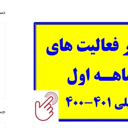
دست
جس