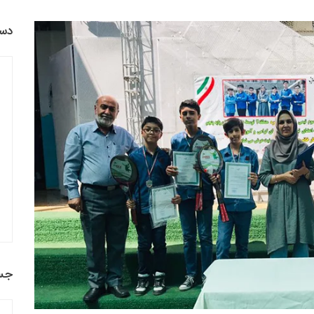
دست
جس