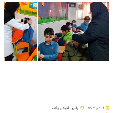
19 دی 1403
رامین فتوحی یگانه