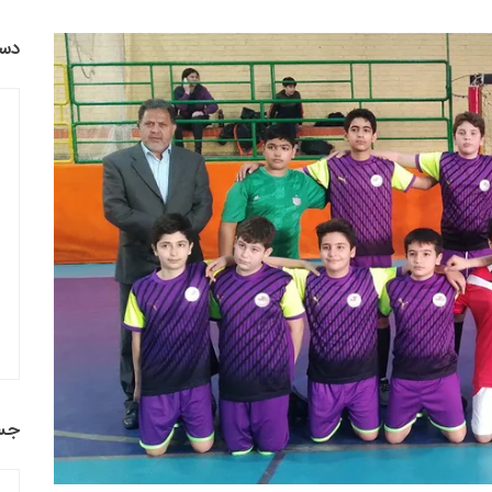
دست
جس