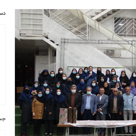
دست
جس