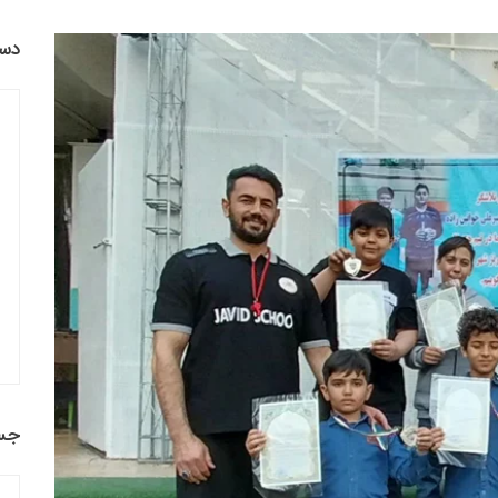
دست
جس