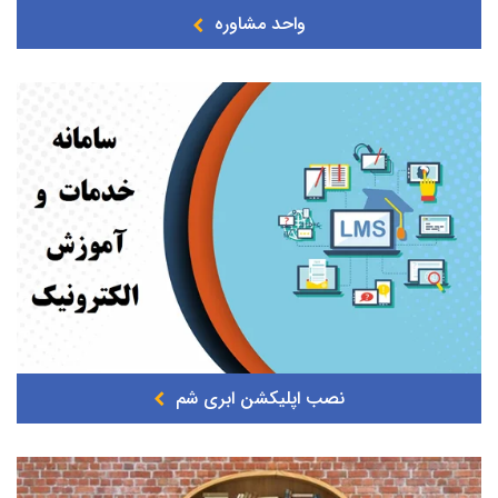
واحد مشاوره
نصب اپلیکشن ابری شم