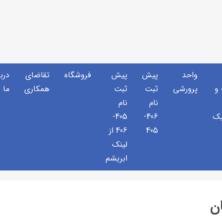
واحد
پیش
پیش
فروشگاه
تقاضای
دربا
و
پرورشی
ثبت
ثبت
همکاری
ما
نام
نام
یک
406-
405-
405
406 از
لینک
ابریشم
ن