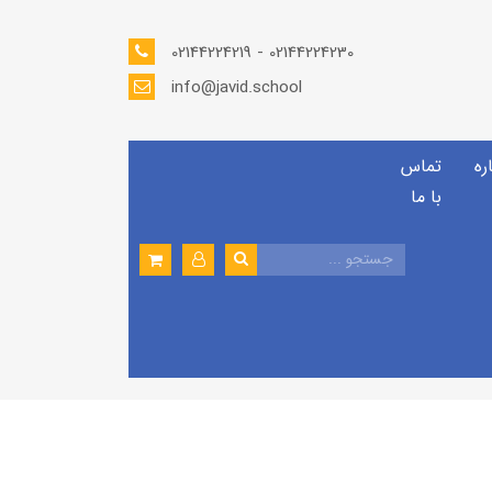
02144224219 - 02144224230
info@javid.school
ره
تماس
با ما