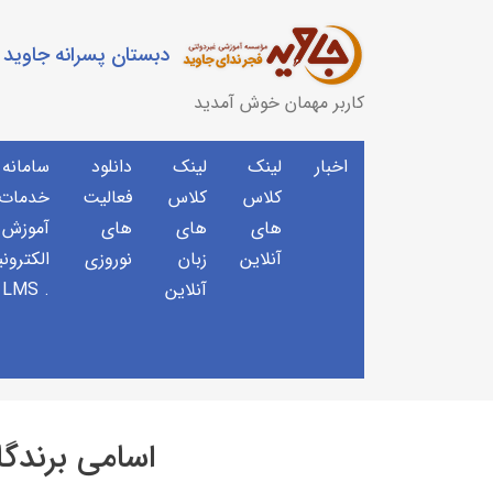
دبستان پسرانه جاوید
کاربر مهمان خوش آمدید
اخبار
لینک
لینک
دانلود
سامانه
کلاس
کلاس
فعالیت
خدمات 
های
های
های
آموزش
آنلاین
زبان
نوروزی
الکترون
آنلاین
. LMS
اسامی برندگا