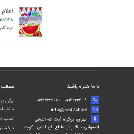
اعلام
ost-118
برندگان
با ما همراه باشید
مطالب 
02144224219 - 02144224230
برگزاری
دانش‌آم
info@javid.school
کسب مقا
تهران، بزرگراه آیت الله اشرفی
اصفهانی ، بالاتر از تقاطع باغ فیض ، کوچه
درخشش ا